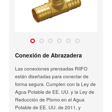
Te de engarce de latón
Te reductora de latón
Codo de sudoración macho
Acoplamiento de engarce de latón
Codo de gota de engarce de latón
Adaptador macho de latón
Conexión de Abrazadera
Las conexiones prensadas RIIFO
están diseñadas para conectar de
forma segura. Cumplen con la Ley de
Agua Potable de EE. UU. y la Ley de
Reducción de Plomo en el Agua
Potable de EE. UU. de 2011, y