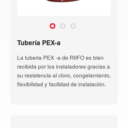
PEX-a(American Standard)
PEX-a(American Standard)
PEX-a(American Standard)
Tubería PEX-a
La tuberia PEX -a de RIIFO es bien
recibida por los instaladores gracias a
su resistencia al cloro, congelamiento,
flexibilidad y facilidad de instalación.