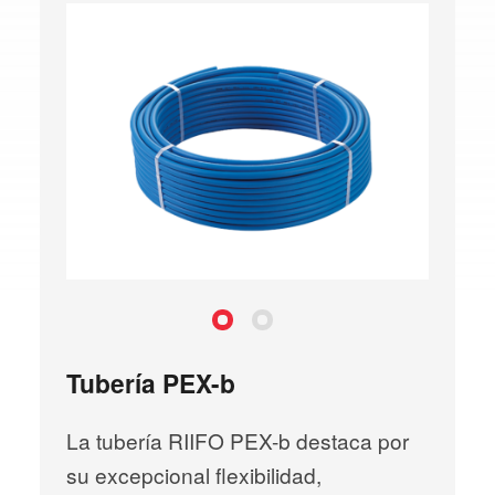
PEX-b (American Standard)
PEX-b (European Standard)
Tubería PEX-b
La tubería RIIFO PEX-b destaca por
su excepcional flexibilidad,