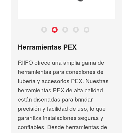
Anillo de presión
Cortatubos PEX
PEX U-Clip
Pinza
Herramienta de engarce para pinza
Herramientas PEX
RIIFO ofrece una amplia gama de
herramientas para conexiones de
tubería y accesorios PEX. Nuestras
herramientas PEX de alta calidad
están diseñadas para brindar
precisión y facilidad de uso, lo que
garantiza instalaciones seguras y
confiables. Desde herramientas de