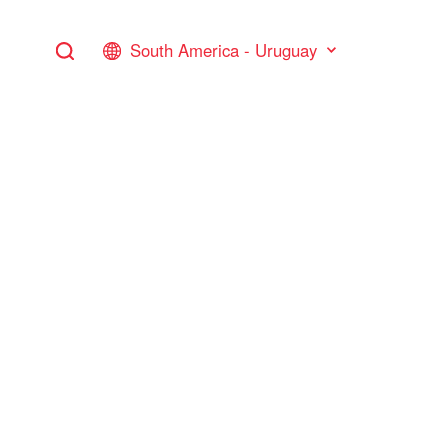
South America - Uruguay
Global
lticapa
 Multicapa
bería Multicapa para Gas
 Tubería Multicapa para Gas