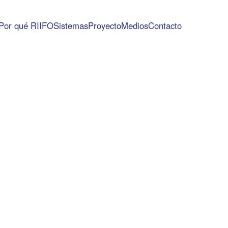
Por qué RIIFO
Sistemas
Proyecto
Medios
Contacto
Calefacción y Refrigeración
Calefacción y Refrigeración
Gas Mu
Gas
ema de Calefacción por Suelo Radiante
istema de Calefacción por Suelo Radiante
Sistema de Tu
Sistema de